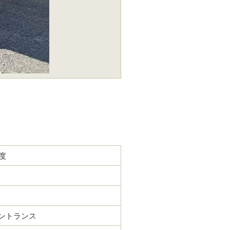
度
ントランス