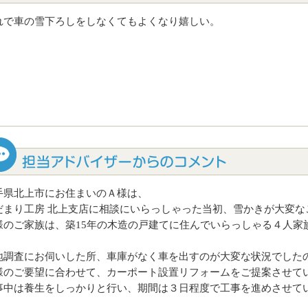
れで車の雪下ろしをしなくてもよくなり嬉しい。
手県北上市にお住まいのＡ様は、
だまり工房 北上支店に相談にいらっしゃった当初、雪かきが大変な
様のご家族は、築15年の木造の戸建てに住んでいらっしゃる４人家
地調査にお伺いした所、車庫がなく車を出すのが大変な状況でした
様のご要望に合わせて、カーポート設置リフォームをご提案させて
事中は養生をしっかりと行い、期間は３日程度で工事を進めさせて