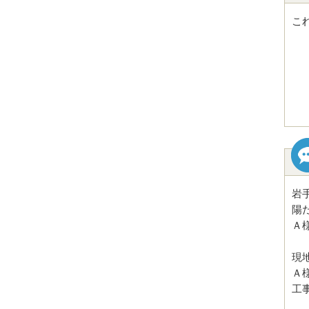
こ
岩
陽
Ａ
現
Ａ
工