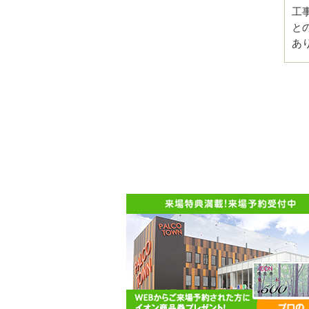
工
と
あ