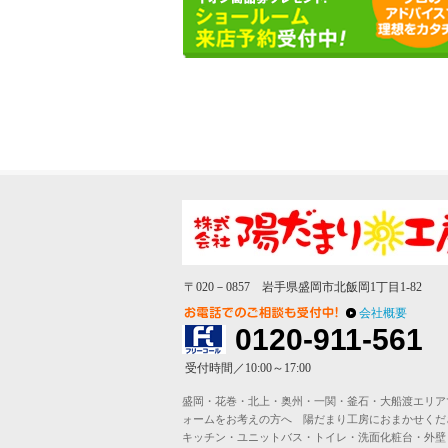
〒020－0857 岩手県盛岡市北飯岡1丁目1-82
会社概要
0120-911-561
受付時間／10:00～17:00
盛岡・花巻・北上・奥州・一関・釜石・大船渡エリア
ォームをお考えの方へ 陽だまり工房におまかせく
キッチン・ユニットバス・トイレ・洗面化粧台・外壁